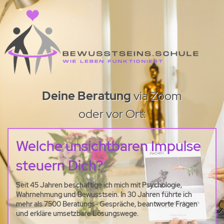
Deine Beratung
via Zoom
oder vor Ort:
Welche unsichtbaren Impulse
steuern Dich?
Seit 45 Jahren beschäftige ich mich mit Psychologie,
Wahrnehmung und Bewusstsein. In 30 Jahren führte ich
mehr als 7500 Beratungs- Gespräche, beantworte Fragen
und erkläre umsetzbare Lösungswege.