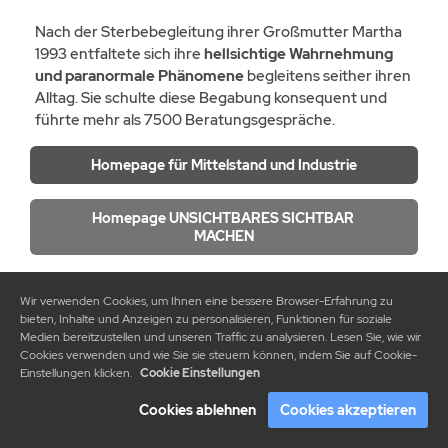
Nach der Sterbebegleitung ihrer Großmutter Martha
1993 entfaltete sich ihre
hellsichtige Wahrnehmung
und paranormale Phänomene
begleitens seither ihren
Alltag. Sie schulte diese Begabung konsequent und
führte mehr als 7500 Beratungsgespräche.
Homepage für Mittelstand und Industrie
Homepage UNSICHTBARES SICHTBAR 
MACHEN
Unternehmen, für die ich tätig war:
Wir verwenden Cookies, um Ihnen eine bessere Browser-Erfahrung zu
bieten, Inhalte und Anzeigen zu personalisieren, Funktionen für soziale
Medien bereitzustellen und unseren Traffic zu analysieren. Lesen Sie, wie wir
Cookies verwenden und wie Sie sie steuern können, indem Sie auf Cookie-
Einstellungen klicken.
Cookie Einstellungen
Impressum
-
Datenschutzerklärung
Cookies ablehnen
Cookies akzeptieren