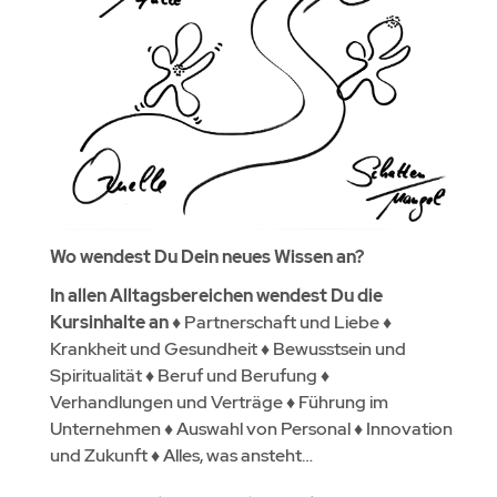
Wo wendest Du Dein neues Wissen an?
In allen Alltagsbereichen wendest Du die
Kursinhalte an
♦
Partnerschaft und Liebe
♦
Krankheit und Gesundheit
♦
Bewusstsein und
Spiritualität
♦
Beruf und Berufung
♦
Verhandlungen und Verträge
♦
Führung im
Unternehmen
♦
Auswahl von Personal
♦
Innovation
und Zukunft
♦
Alles, was ansteht…