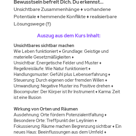
Bewusstsein befreit Dich. Du erkennst...
Unsichtbare Zusammenhänge
♦
vorhandene
Potentiale
♦
hemmende Konflikte
♦
realisierbare
Lösungswege (!!)
Auszug aus dem Kurs Inhalt:
Unsichtbares sichtbar machen
Wie Leben funktioniert ♦ Grundlage: Geistige und
materielle Gesetzmäßigkeiten ♦
Unsichtbar: Energetische Felder und Muster ♦
Regelkreisläufe: Wie Natur funktioniert ♦
Handlungsmuster: Gefühl plus Lebenserfahrung ♦
Steuerung: Durch eigenen oder fremden Willen ♦
Umwandlung: Negative Muster ins Positive drehen ♦
Biocomputer: Der Körper ist Ihr Instrument ♦ Karma: Zeit
ist eine Illusion
Wirkung von Orten und Räumen
Ausdehnung: Orte fördern Potenzialentfaltung ♦
Besondere Orte: Treffpunkt der Leylinien ♦
Fokussierung: Räume machen Begrenzung sichtbar ♦ Ein
neues Haus: Beeinflussungen aus dem Umfeld ♦