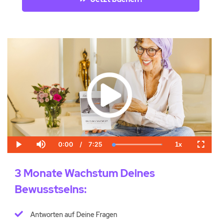
0:00
/
7:25
1x
Current
Duration
Loaded
:
Play
Mute
Playback
Fulls
Time
100.00%
Rate
3 Monate Wachstum Deines
Bewusstseins:
Antworten auf Deine Fragen